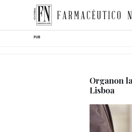
Farmacêutico News
Skip
PUB
to
content
Organon la
Lisboa