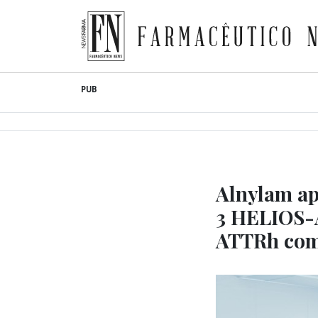
Farmacêutico News
Skip
PUB
to
content
Alnylam apr
3 HELIOS-A
ATTRh com