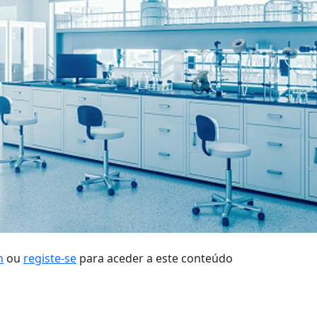
n
ou
registe-se
para aceder a este conteúdo