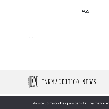
TAGS
PUB
© 2026 Farmacêutico News -
Política de Cookies
Este site utiliza cookies para permitir uma melhor e