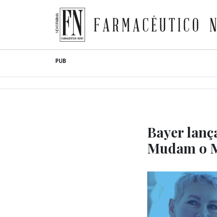
Farmacêutico News
Skip
PUB
to
content
Bayer lanç
Mudam o 