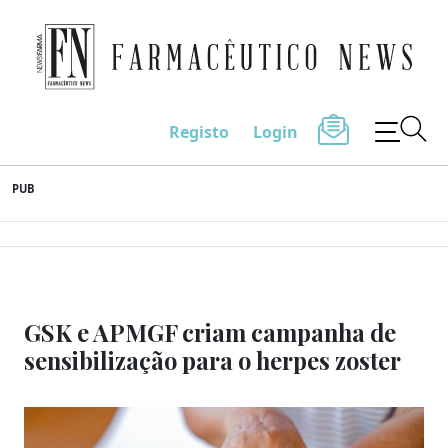
Farmacêutico News
Registo
Login
Skip
PUB
to
content
GSK e APMGF criam campanha de
sensibilização para o herpes zoster