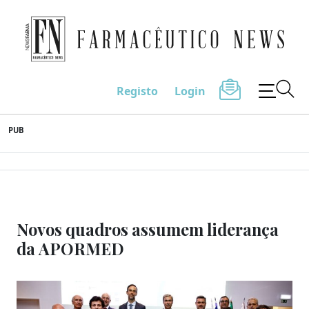
Farmacêutico News
Registo
Login
Skip
PUB
to
content
Novos quadros assumem liderança
da APORMED