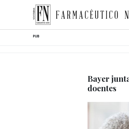
Farmacêutico News
Skip
PUB
to
content
Bayer junt
doentes