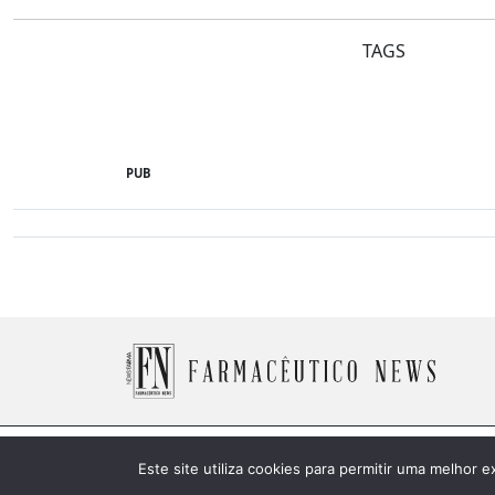
TAGS
PUB
© 2026 Farmacêutico News -
Política de Cookies
Este site utiliza cookies para permitir uma melhor e