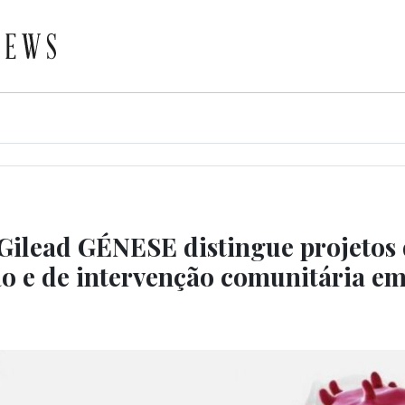
ilead GÉNESE distingue projetos 
ão e de intervenção comunitária e