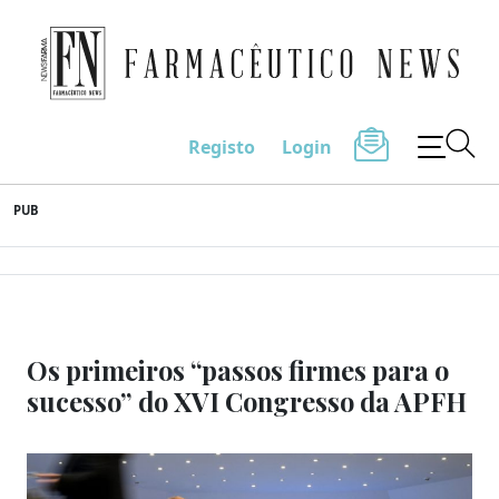
Farmacêutico News
Registo
Login
Skip
PUB
to
content
Os primeiros “passos firmes para o
sucesso” do XVI Congresso da APFH