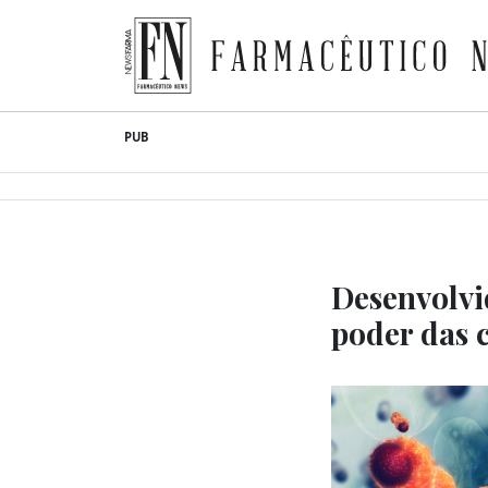
Farmacêutico News
Skip
PUB
to
content
Desenvolvi
poder das 