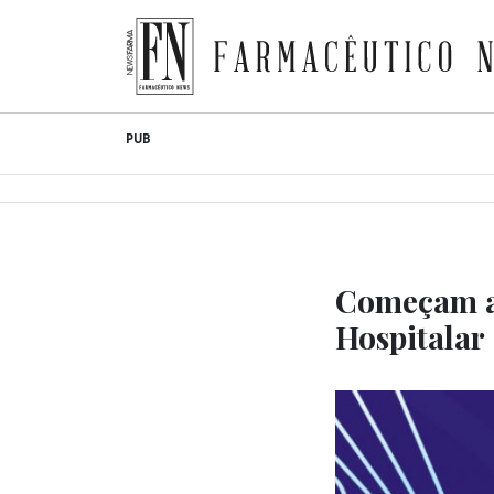
Farmacêutico News
Skip
PUB
to
content
Começam a
Hospitalar