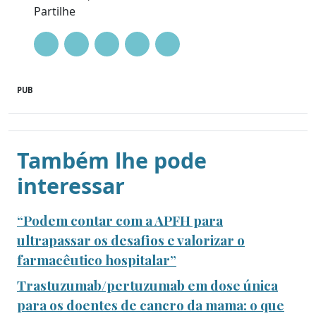
Partilhe
PUB
Também lhe pode
interessar
“Podem contar com a APFH para
ultrapassar os desafios e valorizar o
farmacêutico hospitalar”
Trastuzumab/pertuzumab em dose única
para os doentes de cancro da mama: o que