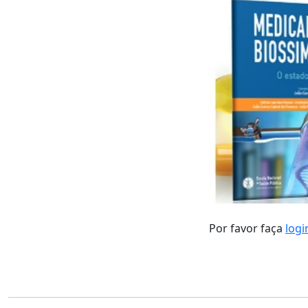
Por favor faça
logi