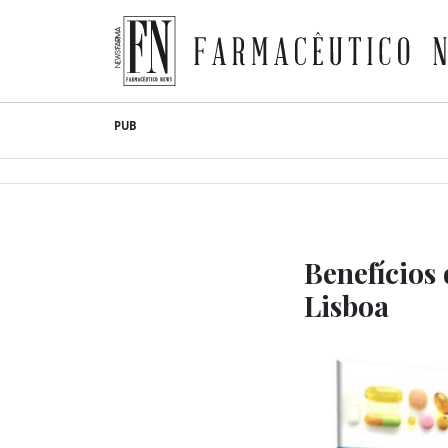
Farmacêutico News
Skip
PUB
to
content
Benefícios
Lisboa