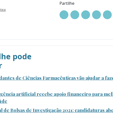
Partilhe
tico
he pode
r
antes de Ciências Farmacêuticas vão ajudar a faze
igência artificial recebe apoio financeiro para me
aúde
 de Bolsas de Investigação 2021: candidaturas ab