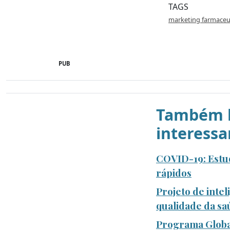
TAGS
marketing farmaceu
PUB
Também l
interessa
COVID-19: Estud
rápidos
Projeto de intel
qualidade da s
Programa Global