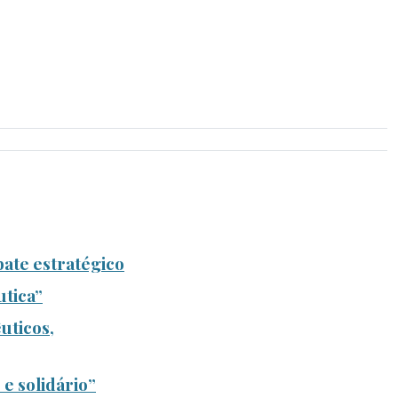
ate estratégico
utica”
uticos,
e solidário”