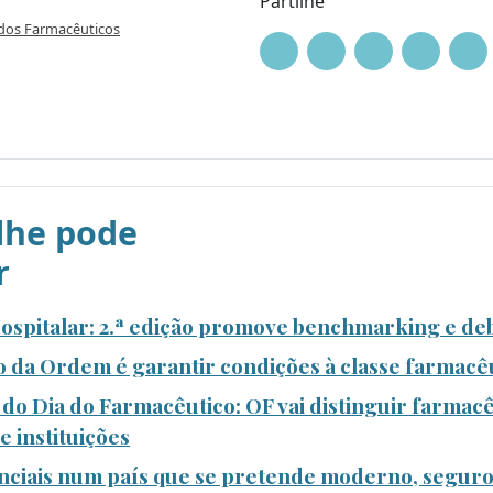
Partilhe
os Farmacêuticos
he pode
r
spitalar: 2.ª edição promove benchmarking e deb
da Ordem é garantir condições à classe farmacê
 Dia do Farmacêutico: OF vai distinguir farmacê
e instituições
nciais num país que se pretende moderno, seguro 