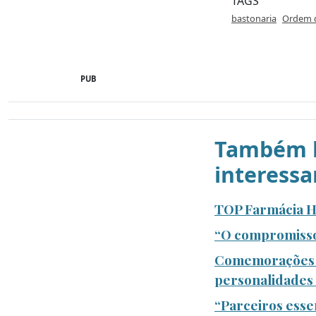
TAGS
bastonaria
Ordem d
PUB
Também l
interessa
TOP Farmácia Ho
“O compromisso 
Comemorações do
personalidades 
“Parceiros esse