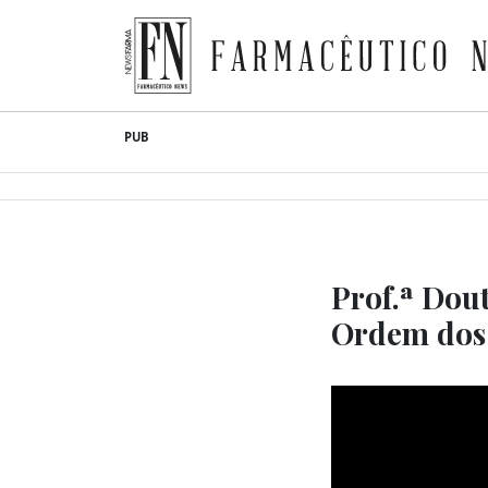
Farmacêutico News
Skip
PUB
to
content
Prof.ª Dou
Ordem dos