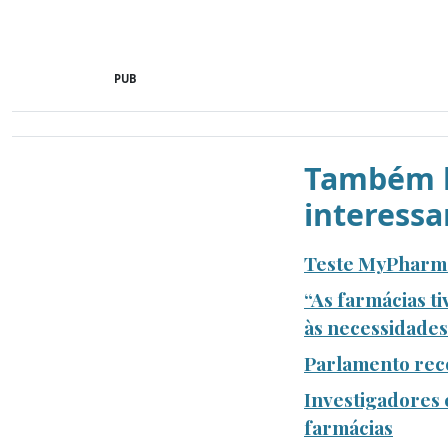
PUB
Também l
interessa
Teste MyPharma
“As farmácias t
às necessidade
Parlamento rec
Investigadores 
farmácias