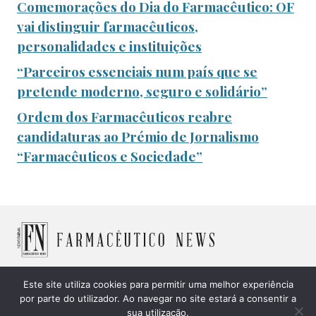
Comemorações do Dia do Farmacêutico: OF
vai distinguir farmacêuticos,
personalidades e instituições
“Parceiros essenciais num país que se
pretende moderno, seguro e solidário”
Ordem dos Farmacêuticos reabre
candidaturas ao Prémio de Jornalismo
“Farmacêuticos e Sociedade”
Este site utiliza cookies para permitir uma melhor experiência
© 2026 Farmacêutico News -
Política de Cookies
|
Política
por parte do utilizador. Ao navegar no site estará a consentir a
sua utilização.
de privacidade