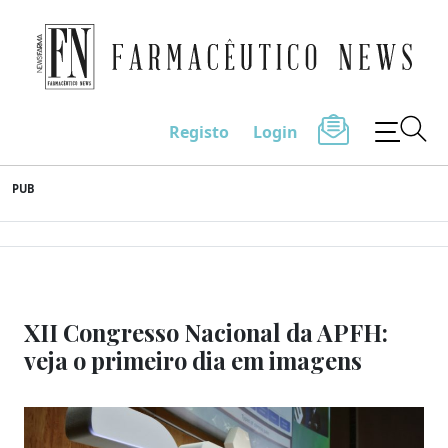
Farmacêutico News
Registo
Login
Skip
PUB
to
content
XII Congresso Nacional da APFH:
veja o primeiro dia em imagens