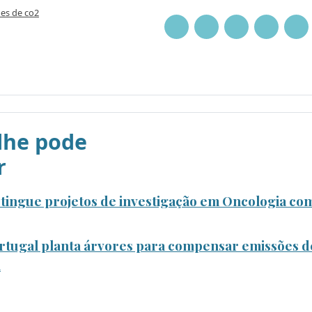
es de co2
he pode
r
tingue projetos de investigação em Oncologia co
rtugal planta árvores para compensar emissões d
l