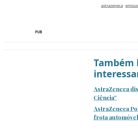
astrazeneca
emisso
PUB
Também l
interessa
AstraZeneca dis
Ciência”
AstraZeneca Po
frota automóve