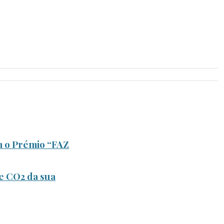
m o Prémio “FAZ
e CO2 da sua