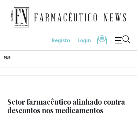
Farmacêutico News
Registo
Login
Skip
PUB
to
content
Setor farmacêutico alinhado contra
descontos nos medicamentos