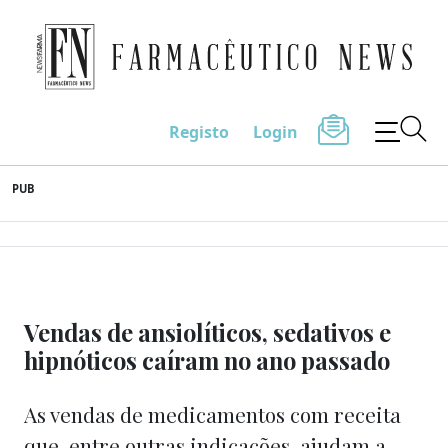
Farmacêutico News
Registo
Login
Skip
PUB
to
content
Vendas de ansiolíticos, sedativos e
hipnóticos caíram no ano passado
As vendas de medicamentos com receita
que, entre outras indicações, ajudam a