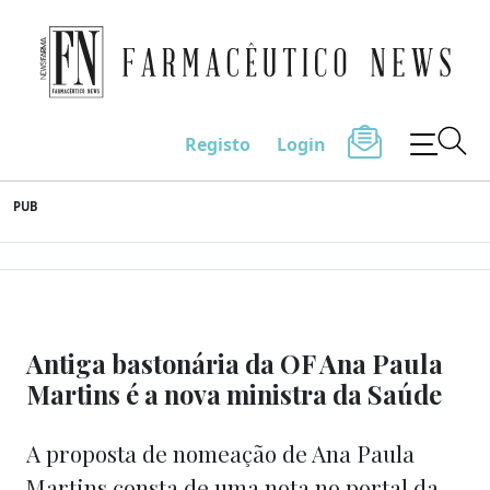
Farmacêutico News
Registo
Login
Skip
PUB
to
content
Antiga bastonária da OF Ana Paula
Martins é a nova ministra da Saúde
A proposta de nomeação de Ana Paula
Martins consta de uma nota no portal da