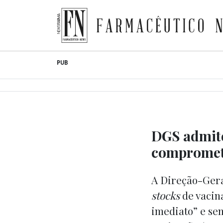
Farmacêutico News
Skip
PUB
to
content
DGS admite
compromete
A Direção-Gera
stocks
de vacina
imediato” e se