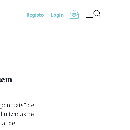
Registo
Login
 sem
 pontuais” de
ularizadas de
nal de