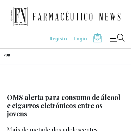
Farmacêutico News
Registo
Login
Skip
PUB
to
content
OMS alerta para consumo de álcool
e cigarros eletrónicos entre os
jovens
Mais de metade dos adolescentes