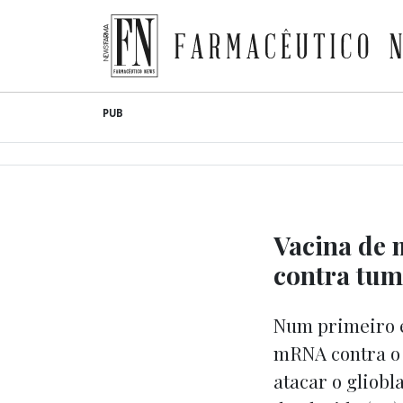
Farmacêutico News
Skip
PUB
to
content
Vacina de 
contra tum
Num primeiro e
mRNA contra o 
atacar o gliobl