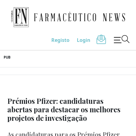
Farmacêutico News
Registo
Login
Skip
PUB
to
content
Prémios Pfizer: candidaturas
abertas para destacar os melhores
projetos de investigação
As candidaturas para os Prémios Pfizer