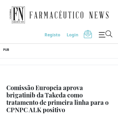
Farmacêutico News
Registo
Login
Skip
PUB
to
content
Comissão Europeia aprova
brigatinib da Takeda como
tratamento de primeira linha para o
CPNPC ALK positivo