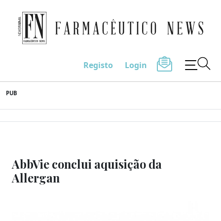
Farmacêutico News
Registo
Login
Skip
PUB
to
content
AbbVie conclui aquisição da
Allergan