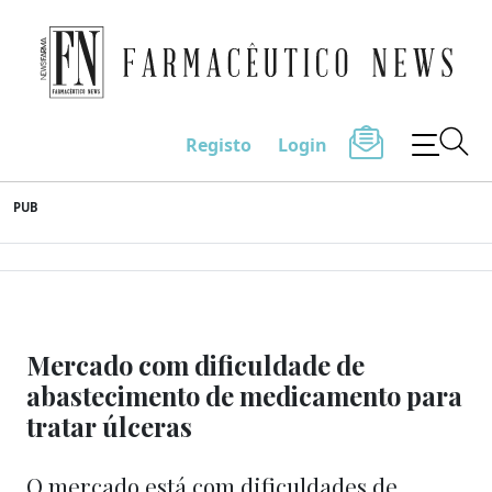
Farmacêutico News
Registo
Login
Skip
PUB
to
content
Mercado com dificuldade de
abastecimento de medicamento para
tratar úlceras
O mercado está com dificuldades de