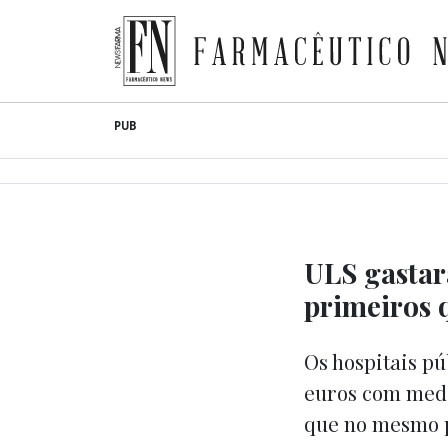
Farmacêutico News
Skip
PUB
to
content
ULS gasta
primeiros 
Os hospitais pú
euros com medi
que no mesmo p