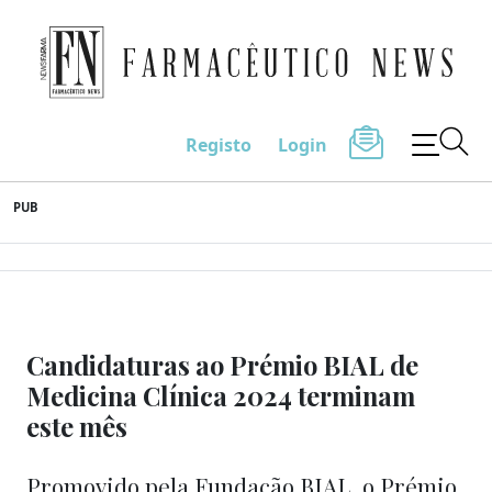
Farmacêutico News
Registo
Login
Skip
PUB
to
content
Candidaturas ao Prémio BIAL de
Medicina Clínica 2024 terminam
este mês
Promovido pela Fundação BIAL, o Prémio