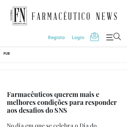
Farmacêutico News
Registo
Login
Skip
PUB
to
content
Farmacêuticos querem mais e
melhores condições para responder
aos desafios do SNS
No dia em que se celebra o Dia do