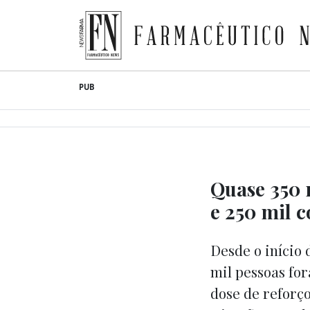
Farmacêutico News
Skip
PUB
to
content
Quase 350 
e 250 mil 
Desde o início
mil pessoas fo
dose de reforç