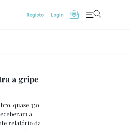
Registo
Login
tra a gripe
bro, quase 350
 receberam a
te relatório da