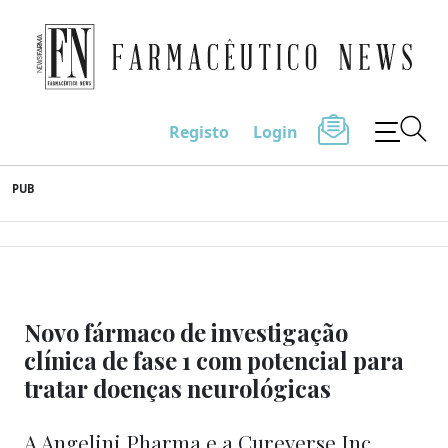
Farmacêutico News
Registo
Login
Skip
PUB
to
content
Novo fármaco de investigação
clínica de fase 1 com potencial para
tratar doenças neurológicas
A Angelini Pharma e a Cureverse Inc.,