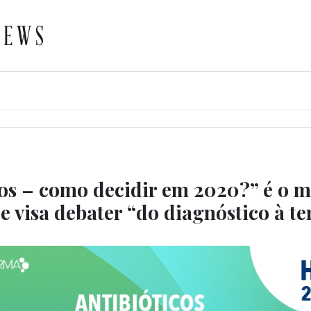
cos – como decidir em 2020?” é o m
 visa debater “do diagnóstico à te