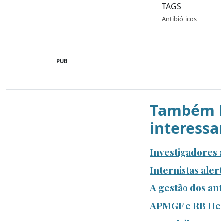
TAGS
Antibióticos
PUB
Também l
interessa
Investigadores a
Internistas aler
A gestão dos an
APMGF e RB Heal