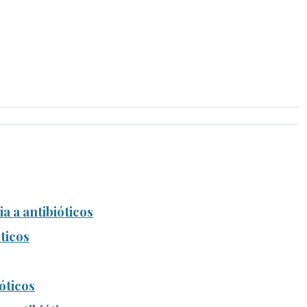
a a antibióticos
ticos
óticos