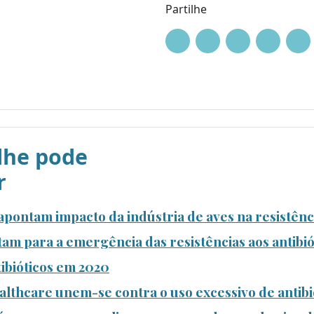
Partilhe
he pode
r
pontam impacto da indústria de aves na resistênci
tam para a emergência das resistências aos antibió
tibióticos em 2020
thcare unem-se contra o uso excessivo de antibi