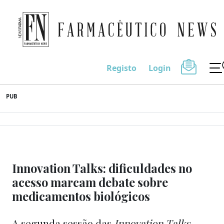
Farmacêutico News
Registo
Login
Skip
PUB
to
content
Innovation Talks: dificuldades no
acesso marcam debate sobre
medicamentos biológicos
A segunda sessão das
Innovation Talks
,