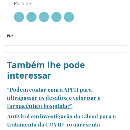
Partilhe
PUB
Também lhe pode
interessar
“Podem contar com a APFH para
ultrapassar os desafios e valorizar o
farmacêutico hospitalar”
Antiviral em investigação da Gilead para o
tratamento da COVID-19 apresenta