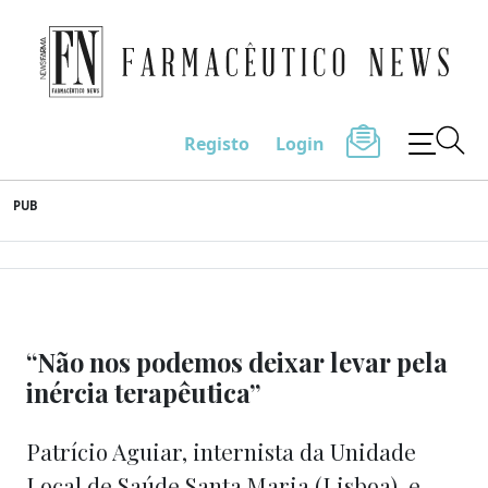
Farmacêutico News
Registo
Login
Skip
PUB
to
content
“Não nos podemos deixar levar pela
inércia terapêutica”
Patrício Aguiar, internista da Unidade
Local de Saúde Santa Maria (Lisboa), e