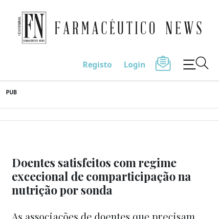
Farmacêutico News
Registo
Login
Skip
PUB
to
content
Doentes satisfeitos com regime
excecional de comparticipação na
nutrição por sonda
As associações de doentes que precisam