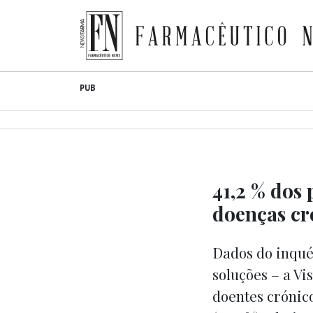
Farmacêutico News
Skip
PUB
to
content
41,2 % dos
doenças cr
Dados do inqué
soluções – a V
doentes crónic