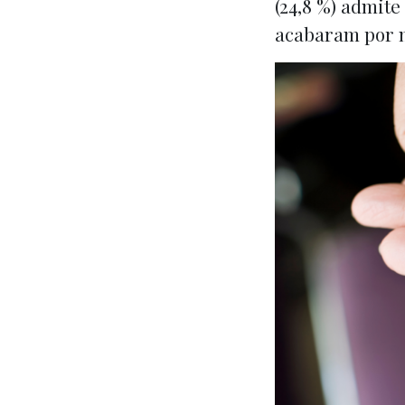
(24,8 %) admit
acabaram por n