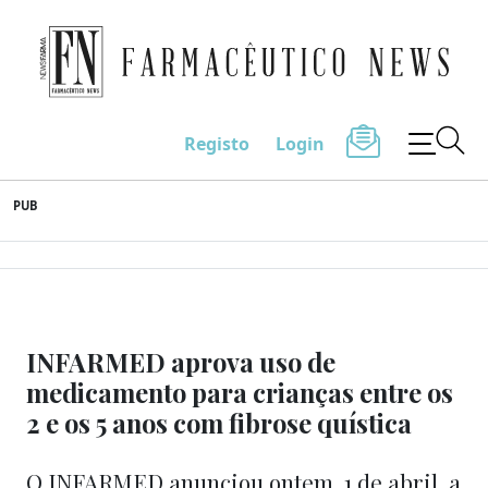
Farmacêutico News
Registo
Login
Skip
PUB
to
content
INFARMED aprova uso de
medicamento para crianças entre os
2 e os 5 anos com fibrose quística
O INFARMED anunciou ontem, 1 de abril, a