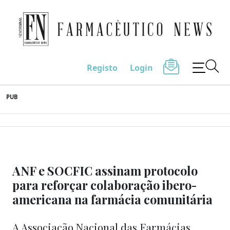
Farmacêutico News
Registo
Login
Skip
PUB
to
content
ANF e SOCFIC assinam protocolo
para reforçar colaboração ibero-
americana na farmácia comunitária
A Associação Nacional das Farmácias