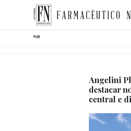
Farmacêutico News
Skip
PUB
to
content
Angelini P
destacar n
central e d