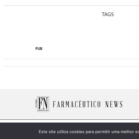
TAGS
PUB
© 2026 Farmacêutico News -
Política de Cookies
Este site utiliza cookies para permitir uma melhor e