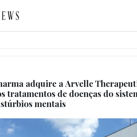
harma adquire a Arvelle Therapeuti
os tratamentos de doenças do sist
istúrbios mentais