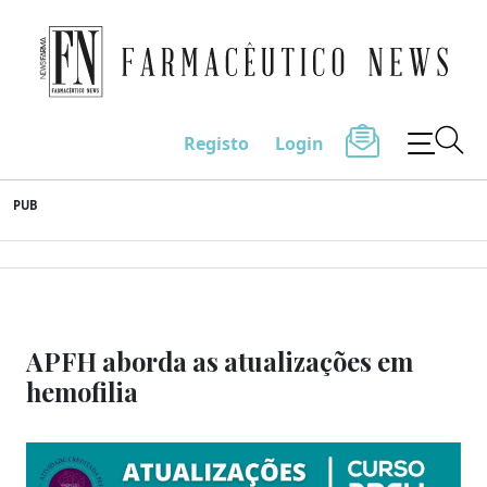
Farmacêutico News
Registo
Login
Skip
PUB
to
content
APFH aborda as atualizações em
hemofilia