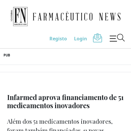
Farmacêutico News
Registo
Login
Skip
PUB
to
content
Infarmed aprova financiamento de 51
medicamentos inovadores
Além dos 51 medicamentos inovadores,
foram também financiadas 41 novas