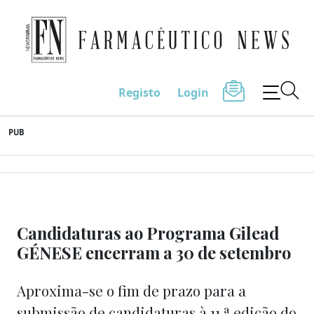
Farmacêutico News
Registo
Login
Skip
PUB
to
content
Candidaturas ao Programa Gilead
GÉNESE encerram a 30 de setembro
Aproxima-se o fim de prazo para a
submissão de candidaturas à 11.ª edição do