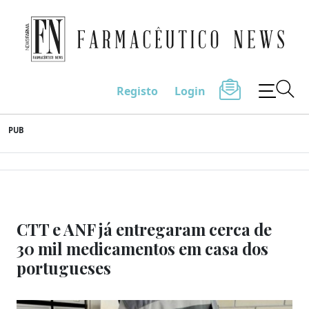
Farmacêutico News
Registo
Login
Skip
PUB
to
content
CTT e ANF já entregaram cerca de
30 mil medicamentos em casa dos
portugueses