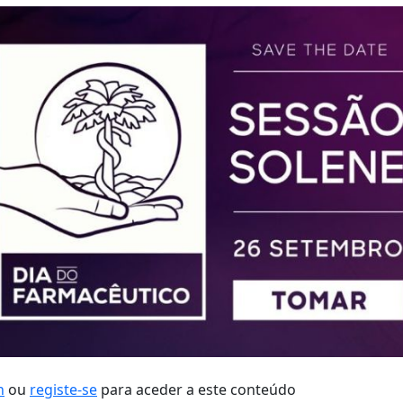
n
ou
registe-se
para aceder a este conteúdo