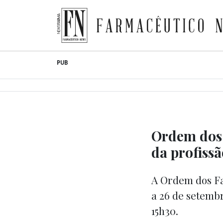
Farmacêutico News
Skip
PUB
to
content
Ordem dos 
da profiss
A Ordem dos Fa
a 26 de setemb
15h30.