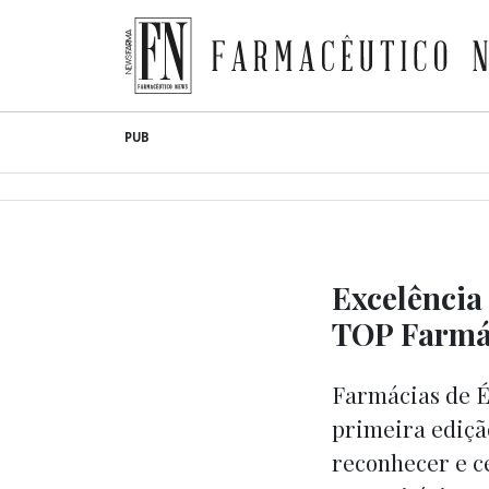
Farmacêutico News
Skip
PUB
to
content
Excelência
TOP Farmá
Farmácias de É
primeira ediçã
reconhecer e c