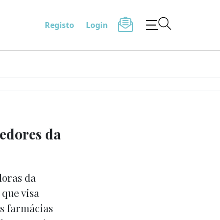
Registo
Login
cedores da
doras da
 que visa
as farmácias