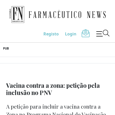
Farmacêutico News
Registo
Login
Skip
PUB
to
content
Vacina contra a zona: petição pela
inclusão no PNV
A petição para incluir a vacina contra a
Zona no Programa Nacional de Vacinação