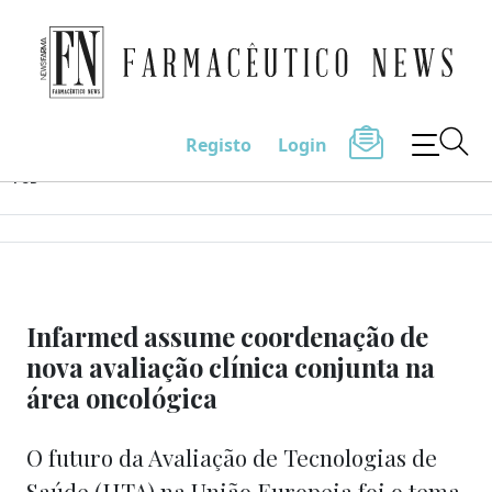
Farmacêutico News
Registo
Login
Skip
PUB
to
content
Infarmed assume coordenação de
nova avaliação clínica conjunta na
área oncológica
O futuro da Avaliação de Tecnologias de
Saúde (HTA) na União Europeia foi o tema