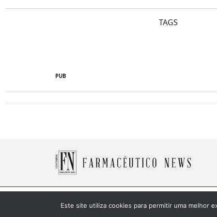
TAGS
PUB
© 2026 Farmacêutico News -
Política de Cookies
Este site utiliza cookies para permitir uma melhor e